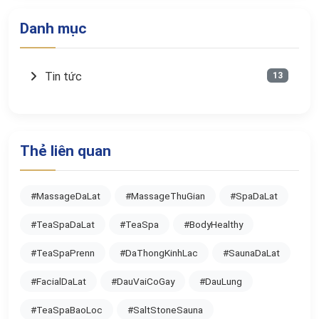
Danh mục
Tin tức
13
Thẻ liên quan
#MassageDaLat
#MassageThuGian
#SpaDaLat
#TeaSpaDaLat
#TeaSpa
#BodyHealthy
#TeaSpaPrenn
#DaThongKinhLac
#SaunaDaLat
#FacialDaLat
#DauVaiCoGay
#DauLung
#TeaSpaBaoLoc
#SaltStoneSauna