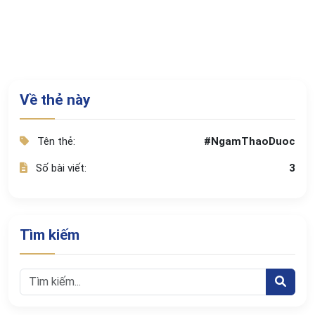
Về thẻ này
Tên thẻ:
#NgamThaoDuoc
Số bài viết:
3
Tìm kiếm