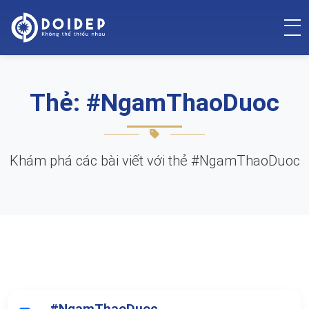
Thẻ: #NgamThaoDuoc
Khám phá các bài viết với thẻ #NgamThaoDuoc
#NgamThaoDuoc