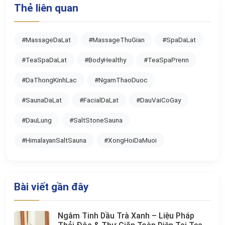
Thẻ liên quan
#MassageDaLat
#MassageThuGian
#SpaDaLat
#TeaSpaDaLat
#BodyHealthy
#TeaSpaPrenn
#DaThongKinhLac
#NgamThaoDuoc
#SaunaDaLat
#FacialDaLat
#DauVaiCoGay
#DauLung
#SaltStoneSauna
#HimalayanSaltSauna
#XongHoiDaMuoi
Bài viết gần đây
Ngâm Tinh Dầu Trà Xanh – Liệu Pháp