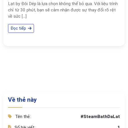
Lạt by Đôi Dép là lựa chọn không thể bỏ qua. Với liệu trình
chỉ từ 30 phút, bạn sẽ cảm nhận được sự thay đổi rõ rệt
về sức […]
Đọc tiếp
Về thẻ này
Tên thẻ:
#SteamBathDaLat
Số bài viết:
1