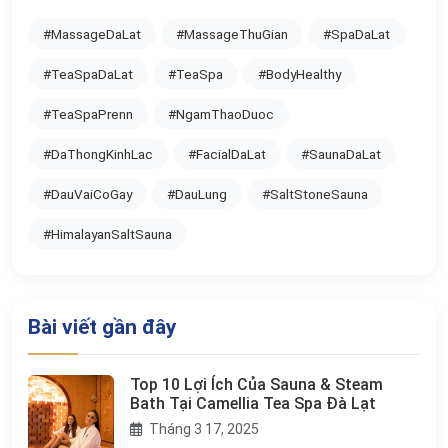
#MassageDaLat
#MassageThuGian
#SpaDaLat
#TeaSpaDaLat
#TeaSpa
#BodyHealthy
#TeaSpaPrenn
#NgamThaoDuoc
#DaThongKinhLac
#FacialDaLat
#SaunaDaLat
#DauVaiCoGay
#DauLung
#SaltStoneSauna
#HimalayanSaltSauna
Bài viết gần đây
Top 10 Lợi Ích Của Sauna & Steam
Bath Tại Camellia Tea Spa Đà Lạt
Tháng 3 17, 2025